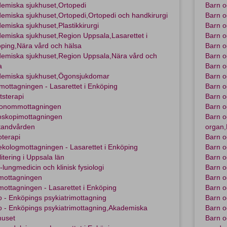
emiska sjukhuset,Ortopedi
Barn o
emiska sjukhuset,Ortopedi,Ortopedi och handkirurgi
Barn o
emiska sjukhuset,Plastikkirurgi
Barn o
emiska sjukhuset,Region Uppsala,Lasarettet i
Barn 
ping,Nära vård och hälsa
Barn o
emiska sjukhuset,Region Uppsala,Nära vård och
Barn o
a
Barn o
emiska sjukhuset,Ögonsjukdomar
Barn o
mottagningen - Lasarettet i Enköping
Barn o
tsterapi
Barn 
ionommottagningen
Barn o
skopimottagningen
Barn 
tandvården
organ,
oterapi
Barn o
kologmottagningen - Lasarettet i Enköping
Barn o
litering i Uppsala län
Barn 
t-lungmedicin och klinisk fysiologi
Barn o
mottagningen
Barn o
ottagningen - Lasarettet i Enköping
Barn 
 - Enköpings psykiatrimottagning
Barn o
 - Enköpings psykiatrimottagning,Akademiska
Barn o
huset
Barn o