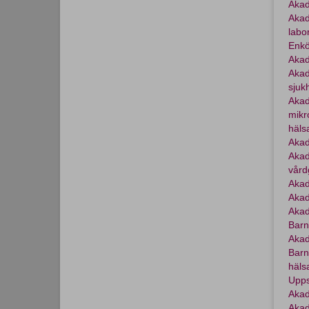
Akad
Akad
labo
Enkö
Akad
Akad
sjuk
Akad
mikr
häls
Akad
Akad
vård
Akad
Akad
Akad
Barn
Akad
Barn
häls
Upps
Akad
Akad