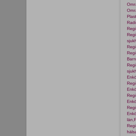
Omr
Omr
Plast
Radi
Regi
Regi
sjuk
Regi
Regi
Barn
Regi
sjuk
Enkö
Regi
Enkö
Regi
Enkö
Regi
Enkö
län,
Regi
häls