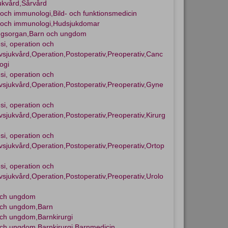
ukvård,Sårvård
i och immunologi,Bild- och funktionsmedicin
i och immunologi,Hudsjukdomar
ngsorgan,Barn och ungdom
si, operation och
ivsjukvård,Operation,Postoperativ,Preoperativ,Canc
ogi
si, operation och
ivsjukvård,Operation,Postoperativ,Preoperativ,Gyne
si, operation och
ivsjukvård,Operation,Postoperativ,Preoperativ,Kirurg
si, operation och
ivsjukvård,Operation,Postoperativ,Preoperativ,Ortop
si, operation och
ivsjukvård,Operation,Postoperativ,Preoperativ,Urolo
och ungdom
och ungdom,Barn
ch ungdom,Barnkirurgi
ch ungdom,Barnkirurgi,Barnmedicin