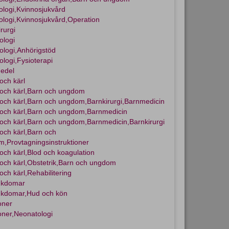
logi,Kvinnosjukvård
logi,Kvinnosjukvård,Operation
rurgi
ologi
logi,Anhörigstöd
logi,Fysioterapi
edel
och kärl
 och kärl,Barn och ungdom
 och kärl,Barn och ungdom,Barnkirurgi,Barnmedicin
 och kärl,Barn och ungdom,Barnmedicin
 och kärl,Barn och ungdom,Barnmedicin,Barnkirurgi
 och kärl,Barn och
,Provtagningsinstruktioner
 och kärl,Blod och koagulation
 och kärl,Obstetrik,Barn och ungdom
och kärl,Rehabilitering
ukdomar
ukdomar,Hud och kön
oner
ioner,Neonatologi