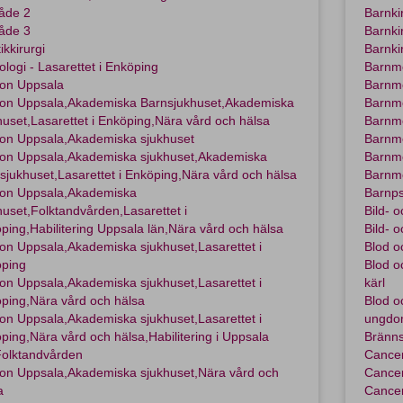
åde 2
Barnki
åde 3
Barnki
ikkirurgi
Barnki
ologi - Lasarettet i Enköping
Barnm
on Uppsala
Barnme
on Uppsala,Akademiska Barnsjukhuset,Akademiska
Barnm
huset,Lasarettet i Enköping,Nära vård och hälsa
Barnme
on Uppsala,Akademiska sjukhuset
Barnme
on Uppsala,Akademiska sjukhuset,Akademiska
Barnme
sjukhuset,Lasarettet i Enköping,Nära vård och hälsa
Barnm
on Uppsala,Akademiska
Barnps
huset,Folktandvården,Lasarettet i
Bild- 
ping,Habilitering Uppsala län,Nära vård och hälsa
Bild- 
on Uppsala,Akademiska sjukhuset,Lasarettet i
Blod o
ping
Blod o
on Uppsala,Akademiska sjukhuset,Lasarettet i
kärl
ping,Nära vård och hälsa
Blod o
on Uppsala,Akademiska sjukhuset,Lasarettet i
ungdo
ping,Nära vård och hälsa,Habilitering i Uppsala
Bränn
Folktandvården
Cance
on Uppsala,Akademiska sjukhuset,Nära vård och
Cancer
a
Cancer