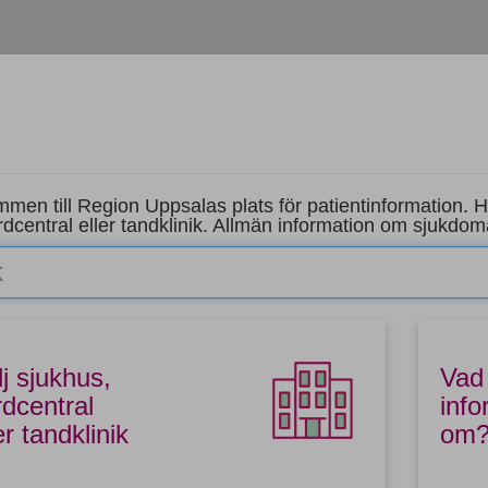
men till Region Uppsalas plats för patientinformation. Här
rdcentral eller tandklinik. Allmän information om sjukdo
j sjukhus,
Vad
rdcentral
info
er tandklinik
om