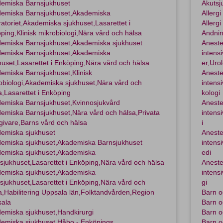
emiska Barnsjukhuset
Akutsj
emiska Barnsjukhuset,Akademiska
Allerg
ratoriet,Akademiska sjukhuset,Lasarettet i
Allerg
ping,Klinisk mikrobiologi,Nära vård och hälsa
Andni
emiska Barnsjukhuset,Akademiska sjukhuset
Aneste
emiska Barnsjukhuset,Akademiska
intens
huset,Lasarettet i Enköping,Nära vård och hälsa
er,Urol
emiska Barnsjukhuset,Klinisk
Aneste
obiologi,Akademiska sjukhuset,Nära vård och
intens
a,Lasarettet i Enköping
kologi
emiska Barnsjukhuset,Kvinnosjukvård
Aneste
emiska Barnsjukhuset,Nära vård och hälsa,Privata
intens
givare,Barns vård och hälsa
i
emiska sjukhuset
Aneste
emiska sjukhuset,Akademiska Barnsjukhuset
intens
emiska sjukhuset,Akademiska
edi
sjukhuset,Lasarettet i Enköping,Nära vård och hälsa
Aneste
emiska sjukhuset,Akademiska
intens
sjukhuset,Lasarettet i Enköping,Nära vård och
gi
a,Habilitering Uppsala län,Folktandvården,Region
Barn 
ala
Barn 
emiska sjukhuset,Handkirurgi
Barn o
emiska sjukhuset,Håbo - Enköpings
Barn o