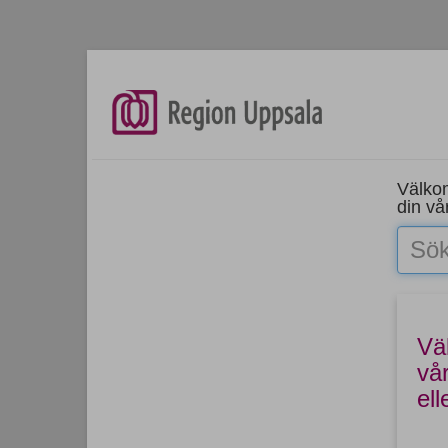
Välkom
din vå
Väl
vå
ell