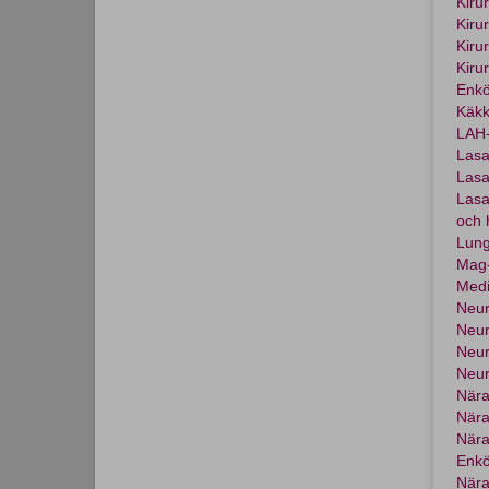
Kiru
Kiru
Kiru
Kiru
Enkö
Käkk
LAH-
Lasa
Lasa
Lasa
och 
Lung
Mag-
Medi
Neu
Neur
Neur
Neur
Nära
Nära
Nära
Enkö
Nära