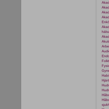
Akad
Akad
Akad
Akad
Enkö
Akad
häls
Akad
Akut
Arbe
Aud
Endo
Folk
Fysi
Gyne
Habi
Hjär
Hud
Hudm
Håbo
Håbo
sjuk