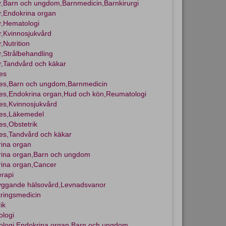
,Barn och ungdom,Barnmedicin,Barnkirurgi
,Endokrina organ
,Hematologi
,Kvinnosjukvård
,Nutrition
,Strålbehandling
,Tandvård och käkar
es
es,Barn och ungdom,Barnmedicin
es,Endokrina organ,Hud och kön,Reumatologi
es,Kvinnosjukvård
tes,Läkemedel
es,Obstetrik
es,Tandvård och käkar
ina organ
ina organ,Barn och ungdom
ina organ,Cancer
erapi
yggande hälsovård,Levnadsvanor
ringsmedicin
ik
logi
logi,Endokrina organ,Barn och ungdom