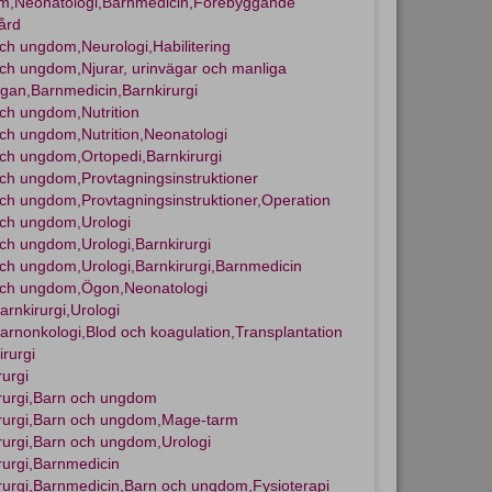
m,Neonatologi,Barnmedicin,Förebyggande
ård
ch ungdom,Neurologi,Habilitering
ch ungdom,Njurar, urinvägar och manliga
gan,Barnmedicin,Barnkirurgi
ch ungdom,Nutrition
ch ungdom,Nutrition,Neonatologi
ch ungdom,Ortopedi,Barnkirurgi
ch ungdom,Provtagningsinstruktioner
ch ungdom,Provtagningsinstruktioner,Operation
ch ungdom,Urologi
ch ungdom,Urologi,Barnkirurgi
ch ungdom,Urologi,Barnkirurgi,Barnmedicin
och ungdom,Ögon,Neonatologi
arnkirurgi,Urologi
arnonkologi,Blod och koagulation,Transplantation
irurgi
rurgi
rurgi,Barn och ungdom
rurgi,Barn och ungdom,Mage-tarm
rurgi,Barn och ungdom,Urologi
rurgi,Barnmedicin
rurgi,Barnmedicin,Barn och ungdom,Fysioterapi