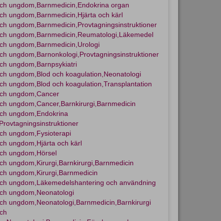
ch ungdom,Barnmedicin,Endokrina organ
ch ungdom,Barnmedicin,Hjärta och kärl
ch ungdom,Barnmedicin,Provtagningsinstruktioner
och ungdom,Barnmedicin,Reumatologi,Läkemedel
ch ungdom,Barnmedicin,Urologi
ch ungdom,Barnonkologi,Provtagningsinstruktioner
ch ungdom,Barnpsykiatri
ch ungdom,Blod och koagulation,Neonatologi
ch ungdom,Blod och koagulation,Transplantation
och ungdom,Cancer
ch ungdom,Cancer,Barnkirurgi,Barnmedicin
och ungdom,Endokrina
Provtagningsinstruktioner
ch ungdom,Fysioterapi
ch ungdom,Hjärta och kärl
och ungdom,Hörsel
ch ungdom,Kirurgi,Barnkirurgi,Barnmedicin
ch ungdom,Kirurgi,Barnmedicin
och ungdom,Läkemedelshantering och användning
ch ungdom,Neonatologi
ch ungdom,Neonatologi,Barnmedicin,Barnkirurgi
ch