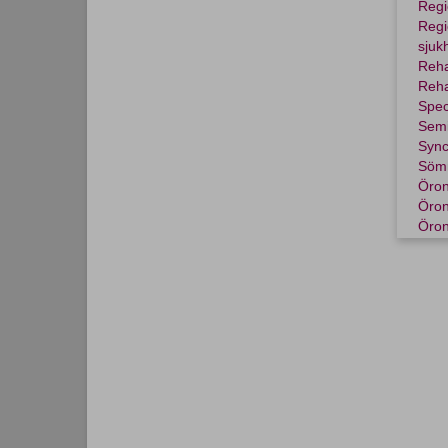
Regi
Regi
sjuk
Reha
Reha
Speci
Semi
Sync
Söm
Öron
Öron
Öron