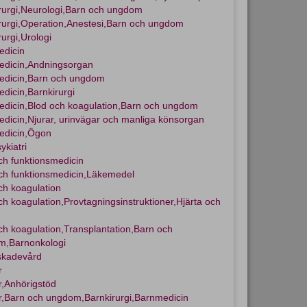
rurgi,Neurologi,Barn och ungdom
rurgi,Operation,Anestesi,Barn och ungdom
rurgi,Urologi
edicin
dicin,Andningsorgan
edicin,Barn och ungdom
dicin,Barnkirurgi
dicin,Blod och koagulation,Barn och ungdom
dicin,Njurar, urinvägar och manliga könsorgan
edicin,Ögon
ykiatri
och funktionsmedicin
och funktionsmedicin,Läkemedel
ch koagulation
ch koagulation,Provtagningsinstruktioner,Hjärta och
ch koagulation,Transplantation,Barn och
m,Barnonkologi
skadevård
r
,Anhörigstöd
,Barn och ungdom,Barnkirurgi,Barnmedicin