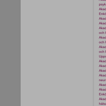
psyk
Akad
Enkö
Akad
Akad
Akad
och 
Akad
och 
Akad
och 
Upps
Akad
Akad
Akad
Akad
neur
Akad
Akad
Enkö
Akad
häls