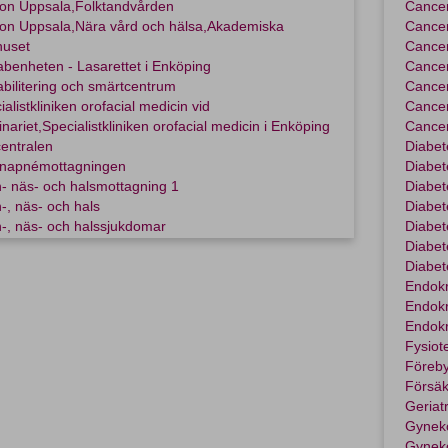
on Uppsala,Folktandvården
Cancer
on Uppsala,Nära vård och hälsa,Akademiska
Cancer
huset
Cancer
benheten - Lasarettet i Enköping
Cancer
bilitering och smärtcentrum
Cancer
alistkliniken orofacial medicin vid
Cancer
nariet,Specialistkliniken orofacial medicin i Enköping
Cancer
entralen
Diabet
napnémottagningen
Diabet
- näs- och halsmottagning 1
Diabet
-, näs- och hals
Diabet
-, näs- och halssjukdomar
Diabe
Diabet
Diabet
Endokr
Endokr
Endokr
Fysiot
Föreb
Försäk
Geriatr
Gyneko
Gyneko