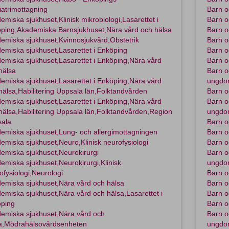
iatrimottagning
Barn o
emiska sjukhuset,Klinisk mikrobiologi,Lasarettet i
Barn o
ping,Akademiska Barnsjukhuset,Nära vård och hälsa
Barn o
emiska sjukhuset,Kvinnosjukvård,Obstetrik
Barn o
emiska sjukhuset,Lasarettet i Enköping
Barn o
emiska sjukhuset,Lasarettet i Enköping,Nära vård
Barn o
hälsa
Barn o
emiska sjukhuset,Lasarettet i Enköping,Nära vård
ungdom
hälsa,Habilitering Uppsala län,Folktandvården
Barn o
emiska sjukhuset,Lasarettet i Enköping,Nära vård
Barn o
hälsa,Habilitering Uppsala län,Folktandvården,Region
ungdom
ala
Barn o
emiska sjukhuset,Lung- och allergimottagningen
Barn o
emiska sjukhuset,Neuro,Klinisk neurofysiologi
Barn o
emiska sjukhuset,Neurokirurgi
Barn o
emiska sjukhuset,Neurokirurgi,Klinisk
ungdom
ofysiologi,Neurologi
Barn o
emiska sjukhuset,Nära vård och hälsa
Barn 
emiska sjukhuset,Nära vård och hälsa,Lasarettet i
Barn o
ping
Barn o
emiska sjukhuset,Nära vård och
Barn o
a,Mödrahälsovårdsenheten
ungdom